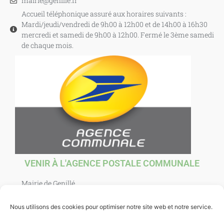
mairie@genille.fr
Accueil téléphonique assuré aux horaires suivants :
Mardi/jeudi/vendredi de 9h00 à 12h00 et de 14h00 à 16h30
mercredi et samedi de 9h00 à 12h00. Fermé le 3ème samedi
de chaque mois.
VENIR À L'AGENCE POSTALE COMMUNALE
Mairie de Genillé
1 Place Agnès Sorel
37460 Genillé
Nous utilisons des cookies pour optimiser notre site web et notre service.
Ouverte au public : mardi, jeudi, vendredi et samedi de