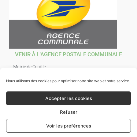
VENIR À L'AGENCE POSTALE COMMUNALE
Mairie de Genillé
1 Place Agnès Sorel
37460 Genillé
Nous utilisons des cookies pour optimiser notre site web et notre service.
Ouverte au public : mardi, jeudi, vendredi et samedi de
10h00 à 12h00. et mercredi de 10h00 à 12h30.
Accepter les cookies
Refuser
Voir les préférences
Ville de Genillé 2021 -
Mentions légales
- Site par
Bazixx