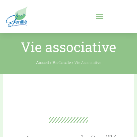
Vie associative
Accueil
>
Vie Locale
>
Vie Associative