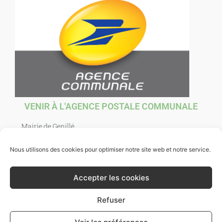
VENIR À L'AGENCE POSTALE COMMUNALE
Mairie de Genillé
1 Place Agnès Sorel
37460 Genillé
Nous utilisons des cookies pour optimiser notre site web et notre service.
Ouverte au public : mardi, jeudi, vendredi et samedi de
10h00 à 12h00. et mercredi de 10h00 à 12h30.
Accepter les cookies
Refuser
Ville de Genillé 2021 -
Mentions légales
- Site par
Bazixx