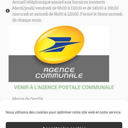
Accueil téléphonique assuré aux horaires suivants :
Mardi/jeudi/vendredi de 9h00 à 12h00 et de 14h00 à 16h30
mercredi et samedi de 9h00 à 12h00. Fermé le 3ème samedi
de chaque mois.
VENIR À L'AGENCE POSTALE COMMUNALE
Mairie de Genillé
1 Place Agnès Sorel
37460 Genillé
Nous utilisons des cookies pour optimiser notre site web et notre service.
Ouverte au public : mardi, jeudi, vendredi et samedi de
10h00 à 12h00. et mercredi de 10h00 à 12h30.