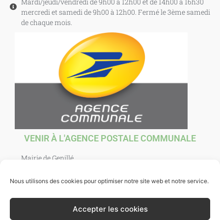
Mardi/jeudi/vendredi de 9h00 à 12h00 et de 14h00 à 16h30
mercredi et samedi de 9h00 à 12h00. Fermé le 3ème samedi
de chaque mois.
VENIR À L'AGENCE POSTALE COMMUNALE
Mairie de Genillé
1 Place Agnès Sorel
37460 Genillé
Nous utilisons des cookies pour optimiser notre site web et notre service.
Ouverte au public : mardi, jeudi, vendredi et samedi de
10h00 à 12h00. et mercredi de 10h00 à 12h30.
Accepter les cookies