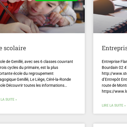
e scolaire
Entrepri
ole de Genillé, avec ses 6 classes couvrant
Entreprise Fla
trois cycles du primaire, est la plus
Bourdain 02 4
ortante école du regroupement
http://www.ste
agogique Genillé, Le Liège, Céré-la-Ronde
d’Entrepôt Entr
cole Découvrir toutes les informations…
route de Mont
https://www.lo
 LA SUITE »
LIRE LA SUITE »