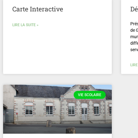
Carte Interactive
Dé
Pré
LIRE LA SUITE »
de G
mun
diff
ser
LIRE
VIE SCOLAIRE