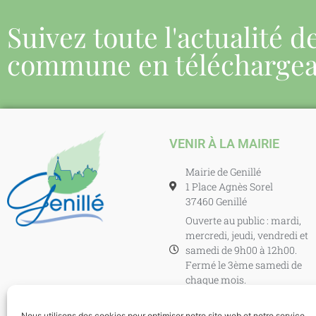
Suivez toute l'actualité d
commune en télécharge
VENIR À LA MAIRIE
Mairie de Genillé
1 Place Agnès Sorel
37460 Genillé
Ouverte au public : mardi,
mercredi, jeudi, vendredi et
samedi de 9h00 à 12h00.
Fermé le 3ème samedi de
chaque mois.
En dehors de ces horaires il
est possible de venir en
Nous utilisons des cookies pour optimiser notre site web et notre service.