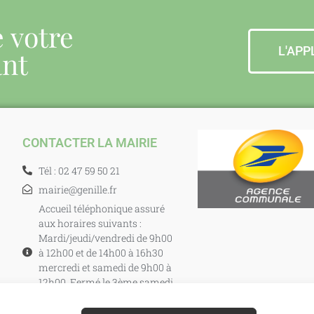
e votre
L'APP
ant
CONTACTER LA MAIRIE
Tél : 02 47 59 50 21
mairie@genille.fr
Accueil téléphonique assuré
aux horaires suivants :
Mardi/jeudi/vendredi de 9h00
à 12h00 et de 14h00 à 16h30
mercredi et samedi de 9h00 à
12h00. Fermé le 3ème samedi
de chaque mois.