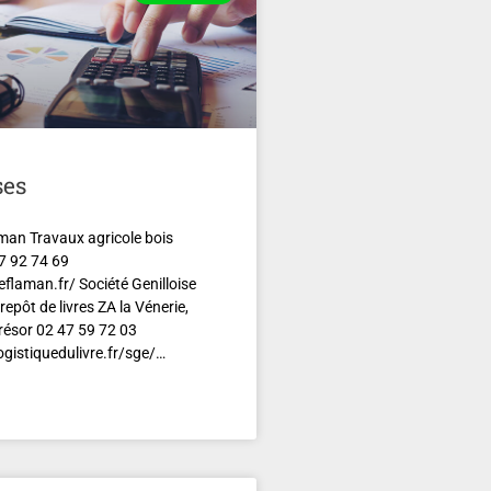
ses
man Travaux agricole bois
7 92 74 69
flaman.fr/ Société Genilloise
epôt de livres ZA la Vénerie,
résor 02 47 59 72 03
gistiquedulivre.fr/sge/…