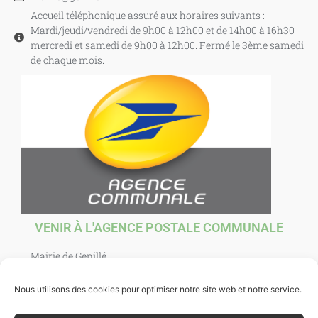
Accueil téléphonique assuré aux horaires suivants :
Mardi/jeudi/vendredi de 9h00 à 12h00 et de 14h00 à 16h30
mercredi et samedi de 9h00 à 12h00. Fermé le 3ème samedi
de chaque mois.
VENIR À L'AGENCE POSTALE COMMUNALE
Mairie de Genillé
1 Place Agnès Sorel
37460 Genillé
Nous utilisons des cookies pour optimiser notre site web et notre service.
Ouverte au public : mardi, jeudi, vendredi et samedi de