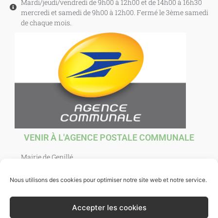
Mardi/jeudi/vendredi de 9h00 à 12h00 et de 14h00 à 16h30
mercredi et samedi de 9h00 à 12h00. Fermé le 3ème samedi
de chaque mois.
VENIR À L'AGENCE POSTALE COMMUNALE
Mairie de Genillé
1 Place Agnès Sorel
37460 Genillé
Nous utilisons des cookies pour optimiser notre site web et notre service.
Ouverte au public : mardi, jeudi, vendredi et samedi de
10h00 à 12h00. et mercredi de 10h00 à 12h30.
Accepter les cookies