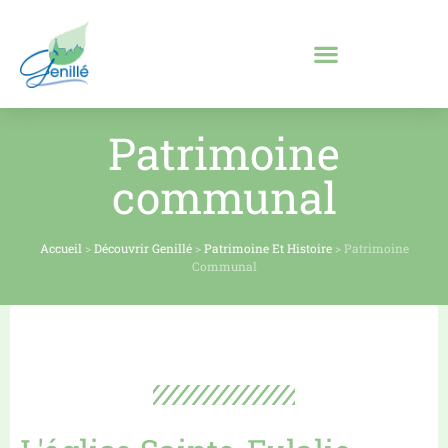
Patrimoine
communal
Accueil
>
Découvrir Genillé
>
Patrimoine Et Histoire
>
Patrimoine
Communal