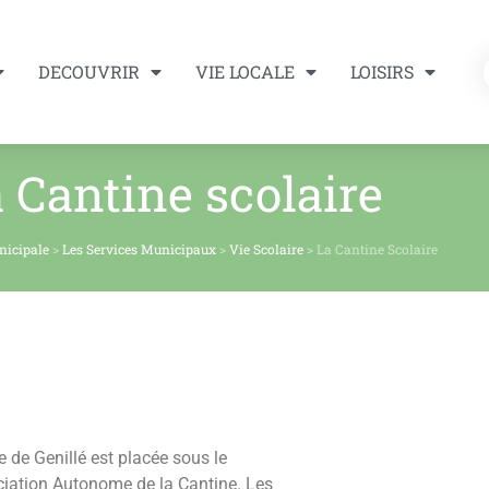
DECOUVRIR
VIE LOCALE
LOISIRS
 Cantine scolaire
nicipale
>
Les Services Municipaux
>
Vie Scolaire
>
La Cantine Scolaire
e de Genillé est placée sous le
ociation Autonome de la Cantine. Les