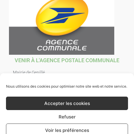
VENIR À L'AGENCE POSTALE COMMUNALE
Mairie de Genillé
1 Place Agnès Sorel
37460 Genillé
Nous utilisons des cookies pour optimiser notre site web et notre service.
Ouverte au public : mardi, jeudi, vendredi et samedi de
10h00 à 12h00. et mercredi de 10h00 à 12h30.
Accepter les cookies
Refuser
Voir les préférences
Ville de Genillé 2021 -
Mentions légales
- Site par
Bazixx