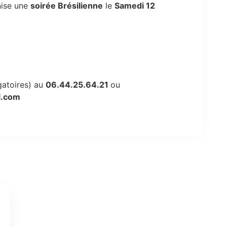
nise une
soirée Brésilienne
le
Samedi 12
gatoires) au
06.44.25.64.21
ou
l.com