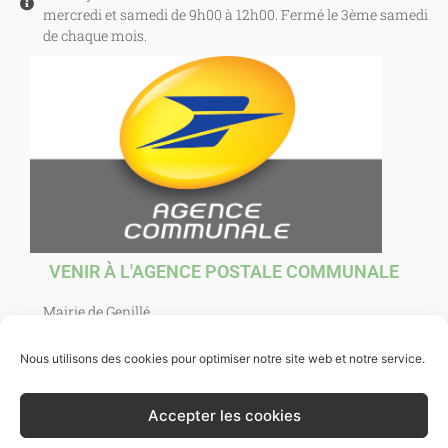
mercredi et samedi de 9h00 à 12h00. Fermé le 3ème samedi
de chaque mois.
VENIR À L'AGENCE POSTALE COMMUNALE
Mairie de Genillé
1 Place Agnès Sorel
37460 Genillé
Nous utilisons des cookies pour optimiser notre site web et notre service.
Ouverte au public : mardi, jeudi, vendredi et samedi de
10h00 à 12h00. et mercredi de 10h00 à 12h30.
Accepter les cookies