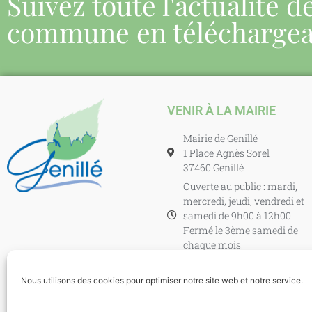
Suivez toute l'actualité d
commune en télécharge
VENIR À LA MAIRIE
Mairie de Genillé
1 Place Agnès Sorel
37460 Genillé
Ouverte au public : mardi,
mercredi, jeudi, vendredi et
samedi de 9h00 à 12h00.
Fermé le 3ème samedi de
chaque mois.
En dehors de ces horaires il
est possible de venir en
Nous utilisons des cookies pour optimiser notre site web et notre service.
mairie sur rdv.