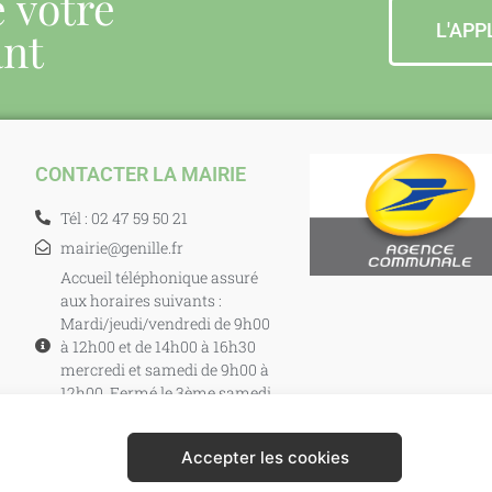
e votre
L'APP
ant
CONTACTER LA MAIRIE
Tél : 02 47 59 50 21
mairie@genille.fr
Accueil téléphonique assuré
aux horaires suivants :
Mardi/jeudi/vendredi de 9h00
à 12h00 et de 14h00 à 16h30
mercredi et samedi de 9h00 à
12h00. Fermé le 3ème samedi
de chaque mois.
Accepter les cookies