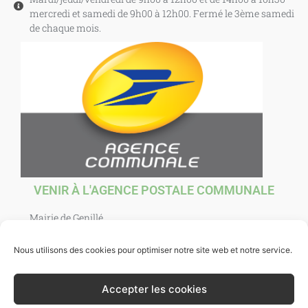
mercredi et samedi de 9h00 à 12h00. Fermé le 3ème samedi
de chaque mois.
VENIR À L'AGENCE POSTALE COMMUNALE
Mairie de Genillé
1 Place Agnès Sorel
37460 Genillé
Nous utilisons des cookies pour optimiser notre site web et notre service.
Ouverte au public : mardi, jeudi, vendredi et samedi de
10h00 à 12h00. et mercredi de 10h00 à 12h30.
Accepter les cookies