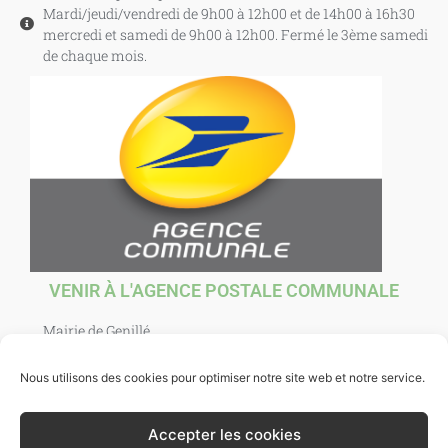
Mardi/jeudi/vendredi de 9h00 à 12h00 et de 14h00 à 16h30
mercredi et samedi de 9h00 à 12h00. Fermé le 3ème samedi
de chaque mois.
VENIR À L'AGENCE POSTALE COMMUNALE
Mairie de Genillé
1 Place Agnès Sorel
37460 Genillé
Nous utilisons des cookies pour optimiser notre site web et notre service.
Ouverte au public : mardi, jeudi, vendredi et samedi de
10h00 à 12h00. et mercredi de 10h00 à 12h30.
Accepter les cookies