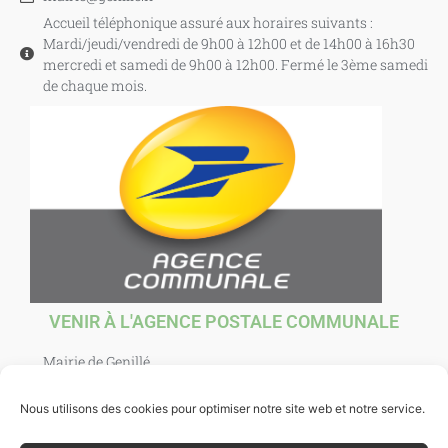
Accueil téléphonique assuré aux horaires suivants :
Mardi/jeudi/vendredi de 9h00 à 12h00 et de 14h00 à 16h30
mercredi et samedi de 9h00 à 12h00. Fermé le 3ème samedi
de chaque mois.
VENIR À L'AGENCE POSTALE COMMUNALE
Mairie de Genillé
1 Place Agnès Sorel
37460 Genillé
Nous utilisons des cookies pour optimiser notre site web et notre service.
Ouverte au public : mardi, jeudi, vendredi et samedi de