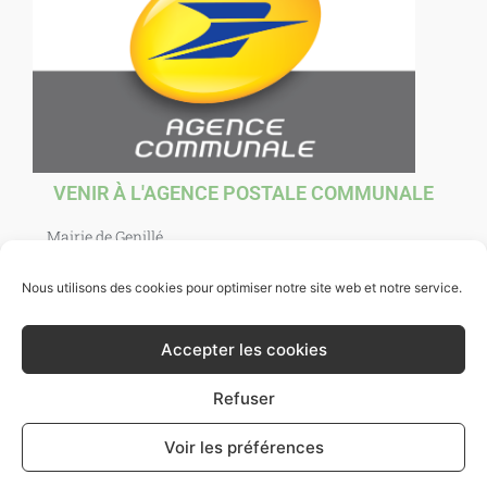
VENIR À L'AGENCE POSTALE COMMUNALE
Mairie de Genillé
1 Place Agnès Sorel
37460 Genillé
Nous utilisons des cookies pour optimiser notre site web et notre service.
Ouverte au public : mardi, jeudi, vendredi et samedi de
10h00 à 12h00. et mercredi de 10h00 à 12h30.
Accepter les cookies
Refuser
Voir les préférences
Ville de Genillé 2021 -
Mentions légales
- Site par
Bazixx