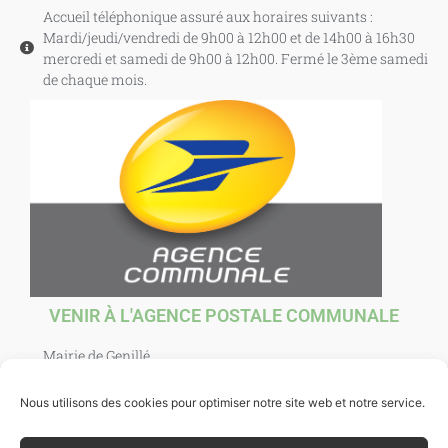
Accueil téléphonique assuré aux horaires suivants :
Mardi/jeudi/vendredi de 9h00 à 12h00 et de 14h00 à 16h30
mercredi et samedi de 9h00 à 12h00. Fermé le 3ème samedi
de chaque mois.
VENIR À L'AGENCE POSTALE COMMUNALE
Mairie de Genillé
1 Place Agnès Sorel
37460 Genillé
Nous utilisons des cookies pour optimiser notre site web et notre service.
Ouverte au public : mardi, jeudi, vendredi et samedi de
10h00 à 12h00. et mercredi de 10h00 à 12h30.